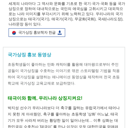
세계의 나라마다 그 역사와 문화를 기초로 한 국기·국가·국화 등을 국가
상징으로 정하여 대내적으로는 국민의 애국심을 고취시키고 대외적으
로는 나라 이미지를 부각시키기 위해 노력하고 있다. 우리나라의 국가
상징으로는 태극기(국기), 애국가(국가), 무궁화(국화), 국새(나라도장),
나라문장 등이 있다.
국가상징 홍보책자 한글
국가상징 홍보 동영상
초등학생들이 좋아하는 만화 캐릭터를 활용해 대마왕으로부터 주인
공들이 국가상징을 수호하는 이야기로 엮은 스토리텔링 기법을 적용
하여 국가상징을 설명하는 애니메이션 동영상을 제작하여 전국 초등
학교에 국가상징 교육교재로 보급하였다.
태극이와 함께, 우리나라 상징지켜요!
박지성 선수가 우리나라보다 더 축구를 잘하는 유럽국가에서 태어나
지 못한 게 아쉬웠던, 축구를 좋아하는 초등학생 '상화' 어느날, 태극
기가 모두 사라져 버리는 황당한 일이 일어나는데... 이후 상화는 대
한민국의 수호천사 '태극이' 를 만나 이것이 모두 대한민국을 없애려