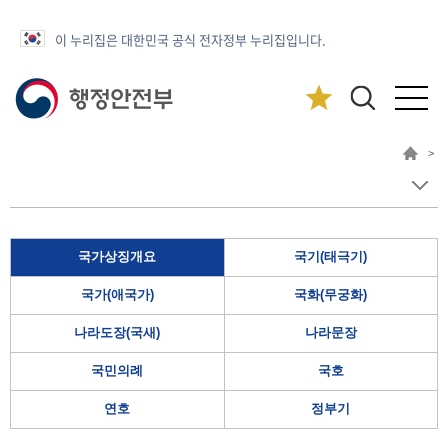
이 누리집은 대한민국 공식 전자정부 누리집입니다.
>
국가상징개요
국기(태극기)
국가(애국가)
국화(무궁화)
나라도장(국새)
나라문장
국민의례
국호
연호
정부기