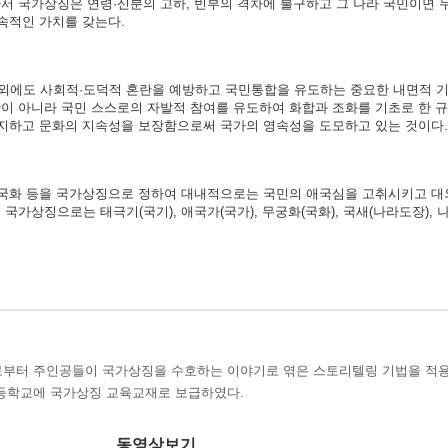
서 국가상징은 연령·신분의 고하, 빈부의 격차에 불구하고 그 나라 국민이면 
속적인 가치를 갖는다.
외에도 사회적·도덕적 혼란을 예방하고 국민통합을 유도하는 중요한 내면적 기
이 아니라 국민 스스로의 자발적 참여를 유도하여 화합과 조화를 기초로 한 
방지하고 문화의 지속성을 보장함으로써 국가의 영속성을 도모하고 있는 것이다.
가·국화 등을 국가상징으로 정하여 대내적으로는 국민의 애국심을 고취시키고 
가상징으로는 태극기(국기), 애국가(국가), 무궁화(국화), 국새(나라도장), 
부터 주인공들이 국가상징을 수호하는 이야기로 엮은 스토리텔링 기법을 적
등학교에 국가상징 교육교재로 보급하였다.
동영상보기