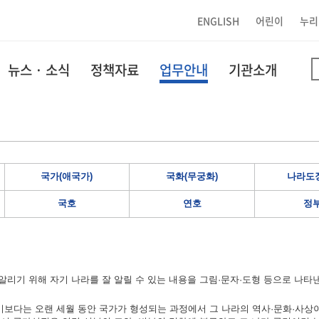
ENGLISH
어린이
누리
뉴스 · 소식
정책자료
업무안내
기관소개
국가(애국가)
국화(무궁화)
나라도장
국호
연호
정
리기 위해 자기 나라를 잘 알릴 수 있는 내용을 그림·문자·도형 등으로 나타
보다는 오랜 세월 동안 국가가 형성되는 과정에서 그 나라의 역사·문화·사상