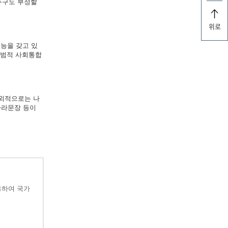
누구도 부정할
위로
능을 갖고 있
규범적 사회통합
대외적으로는 나
나라문장 등이
용하여 국가