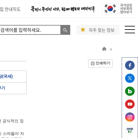
집 안내지도
자주 찾는 정보
>
인쇄하기
(국새)
부기
낸 공식적인 징
이 스며들어 자