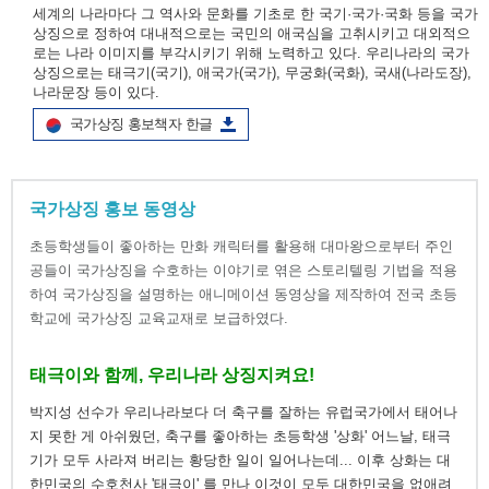
세계의 나라마다 그 역사와 문화를 기초로 한 국기·국가·국화 등을 국가
상징으로 정하여 대내적으로는 국민의 애국심을 고취시키고 대외적으
로는 나라 이미지를 부각시키기 위해 노력하고 있다. 우리나라의 국가
상징으로는 태극기(국기), 애국가(국가), 무궁화(국화), 국새(나라도장),
나라문장 등이 있다.
국가상징 홍보책자 한글
국가상징 홍보 동영상
초등학생들이 좋아하는 만화 캐릭터를 활용해 대마왕으로부터 주인
공들이 국가상징을 수호하는 이야기로 엮은 스토리텔링 기법을 적용
하여 국가상징을 설명하는 애니메이션 동영상을 제작하여 전국 초등
학교에 국가상징 교육교재로 보급하였다.
태극이와 함께, 우리나라 상징지켜요!
박지성 선수가 우리나라보다 더 축구를 잘하는 유럽국가에서 태어나
지 못한 게 아쉬웠던, 축구를 좋아하는 초등학생 '상화' 어느날, 태극
기가 모두 사라져 버리는 황당한 일이 일어나는데... 이후 상화는 대
한민국의 수호천사 '태극이' 를 만나 이것이 모두 대한민국을 없애려