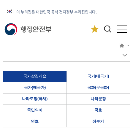
이 누리집은 대한민국 공식 전자정부 누리집입니다.
>
국가상징개요
국기(태극기)
국가(애국가)
국화(무궁화)
나라도장(국새)
나라문장
국민의례
국호
연호
정부기