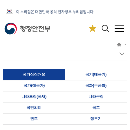
이 누리집은 대한민국 공식 전자정부 누리집입니다.
>
국가상징개요
국기(태극기)
국가(애국가)
국화(무궁화)
나라도장(국새)
나라문장
국민의례
국호
연호
정부기