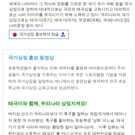
세계의 나라마다 그 역사와 문화를 기초로 한 국기·국가·국화 등을 국가
상징으로 정하여 대내적으로는 국민의 애국심을 고취시키고 대외적으
로는 나라 이미지를 부각시키기 위해 노력하고 있다. 우리나라의 국가
상징으로는 태극기(국기), 애국가(국가), 무궁화(국화), 국새(나라도장),
나라문장 등이 있다.
국가상징 홍보책자 한글
국가상징 홍보 동영상
초등학생들이 좋아하는 만화 캐릭터를 활용해 대마왕으로부터 주인
공들이 국가상징을 수호하는 이야기로 엮은 스토리텔링 기법을 적용
하여 국가상징을 설명하는 애니메이션 동영상을 제작하여 전국 초등
학교에 국가상징 교육교재로 보급하였다.
태극이와 함께, 우리나라 상징지켜요!
박지성 선수가 우리나라보다 더 축구를 잘하는 유럽국가에서 태어나
지 못한 게 아쉬웠던, 축구를 좋아하는 초등학생 '상화' 어느날, 태극
기가 모두 사라져 버리는 황당한 일이 일어나는데... 이후 상화는 대
한민국의 수호천사 '태극이' 를 만나 이것이 모두 대한민국을 없애려