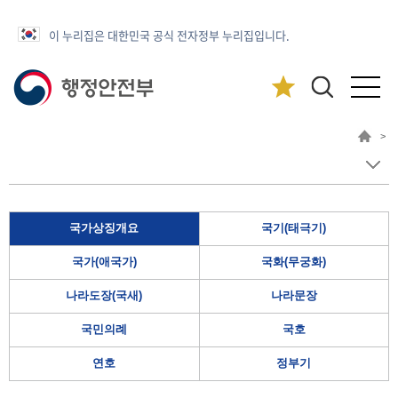
이 누리집은 대한민국 공식 전자정부 누리집입니다.
>
국가상징개요
국기(태극기)
국가(애국가)
국화(무궁화)
나라도장(국새)
나라문장
국민의례
국호
연호
정부기