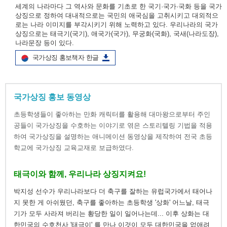
세계의 나라마다 그 역사와 문화를 기초로 한 국기·국가·국화 등을 국가
상징으로 정하여 대내적으로는 국민의 애국심을 고취시키고 대외적으
로는 나라 이미지를 부각시키기 위해 노력하고 있다. 우리나라의 국가
상징으로는 태극기(국기), 애국가(국가), 무궁화(국화), 국새(나라도장),
나라문장 등이 있다.
국가상징 홍보책자 한글
국가상징 홍보 동영상
초등학생들이 좋아하는 만화 캐릭터를 활용해 대마왕으로부터 주인
공들이 국가상징을 수호하는 이야기로 엮은 스토리텔링 기법을 적용
하여 국가상징을 설명하는 애니메이션 동영상을 제작하여 전국 초등
학교에 국가상징 교육교재로 보급하였다.
태극이와 함께, 우리나라 상징지켜요!
박지성 선수가 우리나라보다 더 축구를 잘하는 유럽국가에서 태어나
지 못한 게 아쉬웠던, 축구를 좋아하는 초등학생 '상화' 어느날, 태극
기가 모두 사라져 버리는 황당한 일이 일어나는데... 이후 상화는 대
한민국의 수호천사 '태극이' 를 만나 이것이 모두 대한민국을 없애려