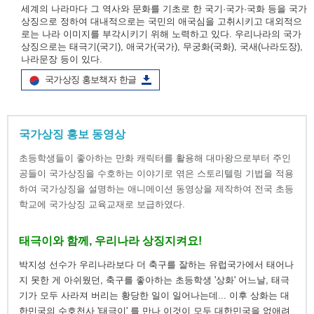
세계의 나라마다 그 역사와 문화를 기초로 한 국기·국가·국화 등을 국가
상징으로 정하여 대내적으로는 국민의 애국심을 고취시키고 대외적으
로는 나라 이미지를 부각시키기 위해 노력하고 있다. 우리나라의 국가
상징으로는 태극기(국기), 애국가(국가), 무궁화(국화), 국새(나라도장),
나라문장 등이 있다.
국가상징 홍보책자 한글
국가상징 홍보 동영상
초등학생들이 좋아하는 만화 캐릭터를 활용해 대마왕으로부터 주인
공들이 국가상징을 수호하는 이야기로 엮은 스토리텔링 기법을 적용
하여 국가상징을 설명하는 애니메이션 동영상을 제작하여 전국 초등
학교에 국가상징 교육교재로 보급하였다.
태극이와 함께, 우리나라 상징지켜요!
박지성 선수가 우리나라보다 더 축구를 잘하는 유럽국가에서 태어나
지 못한 게 아쉬웠던, 축구를 좋아하는 초등학생 '상화' 어느날, 태극
기가 모두 사라져 버리는 황당한 일이 일어나는데... 이후 상화는 대
한민국의 수호천사 '태극이' 를 만나 이것이 모두 대한민국을 없애려