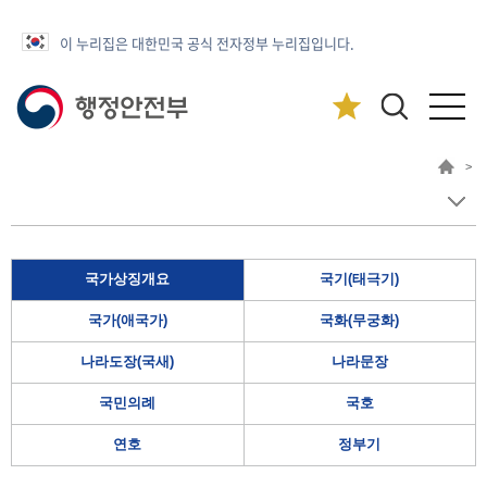
이 누리집은 대한민국 공식 전자정부 누리집입니다.
>
국가상징개요
국기(태극기)
국가(애국가)
국화(무궁화)
나라도장(국새)
나라문장
국민의례
국호
연호
정부기