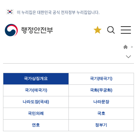
이 누리집은 대한민국 공식 전자정부 누리집입니다.
>
국가상징개요
국기(태극기)
국가(애국가)
국화(무궁화)
나라도장(국새)
나라문장
국민의례
국호
연호
정부기