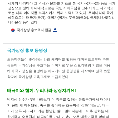
세계의 나라마다 그 역사와 문화를 기초로 한 국기·국가·국화 등을 국가
상징으로 정하여 대내적으로는 국민의 애국심을 고취시키고 대외적으
로는 나라 이미지를 부각시키기 위해 노력하고 있다. 우리나라의 국가
상징으로는 태극기(국기), 애국가(국가), 무궁화(국화), 국새(나라도장),
나라문장 등이 있다.
국가상징 홍보책자 한글
국가상징 홍보 동영상
초등학생들이 좋아하는 만화 캐릭터를 활용해 대마왕으로부터 주인
공들이 국가상징을 수호하는 이야기로 엮은 스토리텔링 기법을 적용
하여 국가상징을 설명하는 애니메이션 동영상을 제작하여 전국 초등
학교에 국가상징 교육교재로 보급하였다.
태극이와 함께, 우리나라 상징지켜요!
박지성 선수가 우리나라보다 더 축구를 잘하는 유럽국가에서 태어나
지 못한 게 아쉬웠던, 축구를 좋아하는 초등학생 '상화' 어느날, 태극
기가 모두 사라져 버리는 황당한 일이 일어나는데... 이후 상화는 대
한민국의 수호천사 '태극이' 를 만나 이것이 모두 대한민국을 없애려