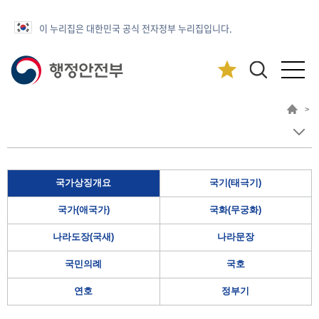
이 누리집은 대한민국 공식 전자정부 누리집입니다.
>
국가상징개요
국기(태극기)
국가(애국가)
국화(무궁화)
나라도장(국새)
나라문장
국민의례
국호
연호
정부기