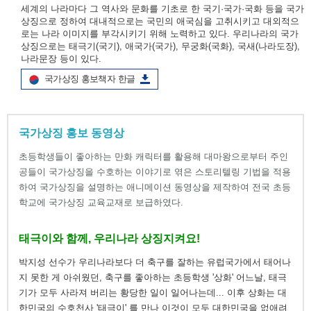
세계의 나라마다 그 역사와 문화를 기초로 한 국기·국가·국화 등을 국가
상징으로 정하여 대내적으로는 국민의 애국심을 고취시키고 대외적으
로는 나라 이미지를 부각시키기 위해 노력하고 있다. 우리나라의 국가
상징으로는 태극기(국기), 애국가(국가), 무궁화(국화), 국새(나라도장),
나라문장 등이 있다.
국가상징 홍보책자 한글
국가상징 홍보 동영상
초등학생들이 좋아하는 만화 캐릭터를 활용해 대마왕으로부터 주인
공들이 국가상징을 수호하는 이야기로 엮은 스토리텔링 기법을 적용
하여 국가상징을 설명하는 애니메이션 동영상을 제작하여 전국 초등
학교에 국가상징 교육교재로 보급하였다.
태극이와 함께, 우리나라 상징지켜요!
박지성 선수가 우리나라보다 더 축구를 잘하는 유럽국가에서 태어나
지 못한 게 아쉬웠던, 축구를 좋아하는 초등학생 '상화' 어느날, 태극
기가 모두 사라져 버리는 황당한 일이 일어나는데... 이후 상화는 대
한민국의 수호천사 '태극이' 를 만나 이것이 모두 대한민국을 없애려