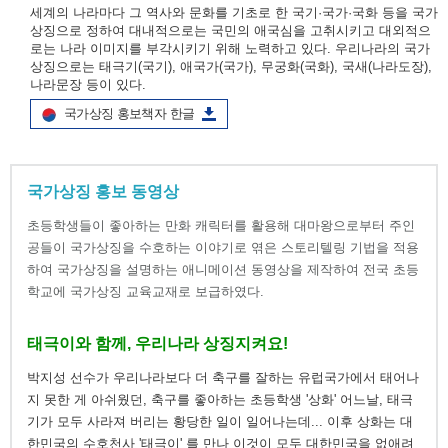
세계의 나라마다 그 역사와 문화를 기초로 한 국기·국가·국화 등을 국가
상징으로 정하여 대내적으로는 국민의 애국심을 고취시키고 대외적으
로는 나라 이미지를 부각시키기 위해 노력하고 있다. 우리나라의 국가
상징으로는 태극기(국기), 애국가(국가), 무궁화(국화), 국새(나라도장),
나라문장 등이 있다.
국가상징 홍보책자 한글
국가상징 홍보 동영상
초등학생들이 좋아하는 만화 캐릭터를 활용해 대마왕으로부터 주인
공들이 국가상징을 수호하는 이야기로 엮은 스토리텔링 기법을 적용
하여 국가상징을 설명하는 애니메이션 동영상을 제작하여 전국 초등
학교에 국가상징 교육교재로 보급하였다.
태극이와 함께, 우리나라 상징지켜요!
박지성 선수가 우리나라보다 더 축구를 잘하는 유럽국가에서 태어나
지 못한 게 아쉬웠던, 축구를 좋아하는 초등학생 '상화' 어느날, 태극
기가 모두 사라져 버리는 황당한 일이 일어나는데... 이후 상화는 대
한민국의 수호천사 '태극이' 를 만나 이것이 모두 대한민국을 없애려