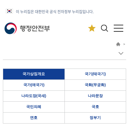
이 누리집은 대한민국 공식 전자정부 누리집입니다.
>
국가상징개요
국기(태극기)
국가(애국가)
국화(무궁화)
나라도장(국새)
나라문장
국민의례
국호
연호
정부기