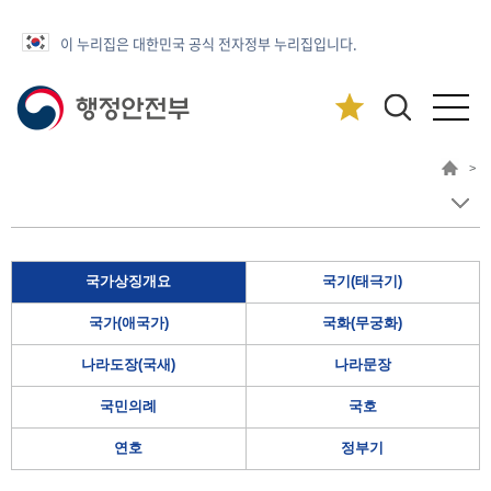
이 누리집은 대한민국 공식 전자정부 누리집입니다.
>
국가상징개요
국기(태극기)
국가(애국가)
국화(무궁화)
나라도장(국새)
나라문장
국민의례
국호
연호
정부기