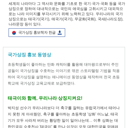
세계의 나라마다 그 역사와 문화를 기초로 한 국기·국가·국화 등을 국가
상징으로 정하여 대내적으로는 국민의 애국심을 고취시키고 대외적으
로는 나라 이미지를 부각시키기 위해 노력하고 있다. 우리나라의 국가
상징으로는 태극기(국기), 애국가(국가), 무궁화(국화), 국새(나라도장),
나라문장 등이 있다.
국가상징 홍보책자 한글
국가상징 홍보 동영상
초등학생들이 좋아하는 만화 캐릭터를 활용해 대마왕으로부터 주인
공들이 국가상징을 수호하는 이야기로 엮은 스토리텔링 기법을 적용
하여 국가상징을 설명하는 애니메이션 동영상을 제작하여 전국 초등
학교에 국가상징 교육교재로 보급하였다.
태극이와 함께, 우리나라 상징지켜요!
박지성 선수가 우리나라보다 더 축구를 잘하는 유럽국가에서 태어나
지 못한 게 아쉬웠던, 축구를 좋아하는 초등학생 '상화' 어느날, 태극
기가 모두 사라져 버리는 황당한 일이 일어나는데... 이후 상화는 대
한민국의 수호천사 '태극이' 를 만나 이것이 모두 대한민국을 없애려