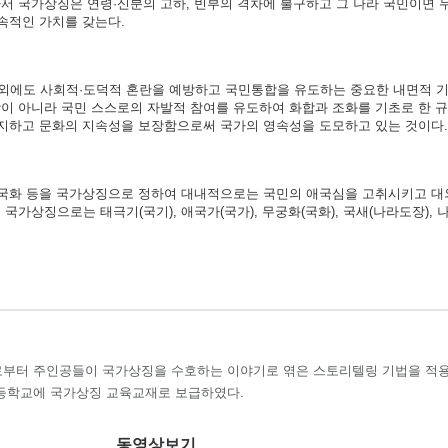
서 국가상징은 연령·신분의 고하, 빈부의 격차에 불구하고 그 나라 국민이면 
속적인 가치를 갖는다.
외에도 사회적·도덕적 혼란을 예방하고 국민통합을 유도하는 중요한 내면적 기
이 아니라 국민 스스로의 자발적 참여를 유도하여 화합과 조화를 기초로 한 
방지하고 문화의 지속성을 보장함으로써 국가의 영속성을 도모하고 있는 것이다.
가·국화 등을 국가상징으로 정하여 대내적으로는 국민의 애국심을 고취시키고 
가상징으로는 태극기(국기), 애국가(국가), 무궁화(국화), 국새(나라도장), 
부터 주인공들이 국가상징을 수호하는 이야기로 엮은 스토리텔링 기법을 적
등학교에 국가상징 교육교재로 보급하였다.
동영상보기