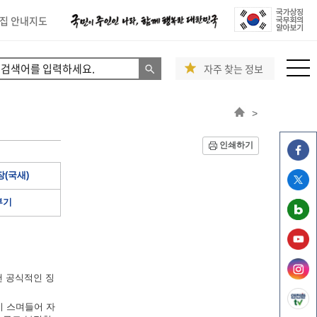
집 안내지도
자주 찾는 정보
>
인쇄하기
(국새)
부기
낸 공식적인 징
이 스며들어 자