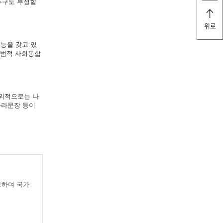
누구도 부정할
위로
능을 갖고 있
규범적 사회통합
대외적으로는 나
나라문장 등이
용하여 국가