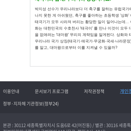
박지성 선수가 우리나라보다 더 축구를 잘하는 유럽국가
나지 못한 게 아쉬웠던, 축구를 좋아하는 초등학생 '상화'
태극기가 모두 사라져 버리는 황당한 일이 일어나는데... 
화는 대한민국의 수호천사 '태극이' 를 만나 이것이 모두
을 없애려는 '대마왕' 무리의 계략임을 알게된다. 상화와
우리나라 국가 상징(태극기·애국가·무궁화·국새·나라문장
를 알고, 대마왕으로부터 이를 지켜낼 수 있을까?
개인
이용안내
문서보기 프로그램
저작권정책
정부·지자체 기관정보(정부24)
본관 : 30112 세종특별자치시 도움6로 42(어진동) /
별관 : 30116 세