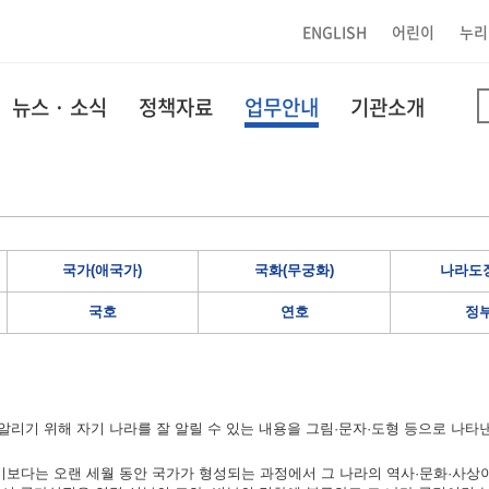
ENGLISH
어린이
누리
뉴스 · 소식
정책자료
업무안내
기관소개
국가(애국가)
국화(무궁화)
나라도장
국호
연호
정
리기 위해 자기 나라를 잘 알릴 수 있는 내용을 그림·문자·도형 등으로 나타
보다는 오랜 세월 동안 국가가 형성되는 과정에서 그 나라의 역사·문화·사상