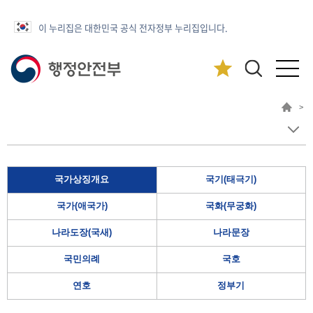
이 누리집은 대한민국 공식 전자정부 누리집입니다.
>
국가상징개요
국기(태극기)
국가(애국가)
국화(무궁화)
나라도장(국새)
나라문장
국민의례
국호
연호
정부기