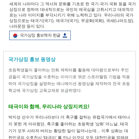
세계의 나라마다 그 역사와 문화를 기초로 한 국기·국가·국화 등을 국가
상징으로 정하여 대내적으로는 국민의 애국심을 고취시키고 대외적으
로는 나라 이미지를 부각시키기 위해 노력하고 있다. 우리나라의 국가
상징으로는 태극기(국기), 애국가(국가), 무궁화(국화), 국새(나라도장),
나라문장 등이 있다.
국가상징 홍보책자 한글
국가상징 홍보 동영상
초등학생들이 좋아하는 만화 캐릭터를 활용해 대마왕으로부터 주인
공들이 국가상징을 수호하는 이야기로 엮은 스토리텔링 기법을 적용
하여 국가상징을 설명하는 애니메이션 동영상을 제작하여 전국 초등
학교에 국가상징 교육교재로 보급하였다.
태극이와 함께, 우리나라 상징지켜요!
박지성 선수가 우리나라보다 더 축구를 잘하는 유럽국가에서 태어나
지 못한 게 아쉬웠던, 축구를 좋아하는 초등학생 '상화' 어느날, 태극
기가 모두 사라져 버리는 황당한 일이 일어나는데... 이후 상화는 대
한민국의 수호천사 '태극이' 를 만나 이것이 모두 대한민국을 없애려