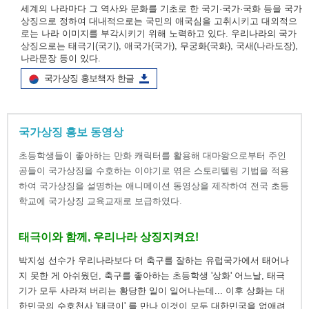
세계의 나라마다 그 역사와 문화를 기초로 한 국기·국가·국화 등을 국가
상징으로 정하여 대내적으로는 국민의 애국심을 고취시키고 대외적으
로는 나라 이미지를 부각시키기 위해 노력하고 있다. 우리나라의 국가
상징으로는 태극기(국기), 애국가(국가), 무궁화(국화), 국새(나라도장),
나라문장 등이 있다.
국가상징 홍보책자 한글
국가상징 홍보 동영상
초등학생들이 좋아하는 만화 캐릭터를 활용해 대마왕으로부터 주인
공들이 국가상징을 수호하는 이야기로 엮은 스토리텔링 기법을 적용
하여 국가상징을 설명하는 애니메이션 동영상을 제작하여 전국 초등
학교에 국가상징 교육교재로 보급하였다.
태극이와 함께, 우리나라 상징지켜요!
박지성 선수가 우리나라보다 더 축구를 잘하는 유럽국가에서 태어나
지 못한 게 아쉬웠던, 축구를 좋아하는 초등학생 '상화' 어느날, 태극
기가 모두 사라져 버리는 황당한 일이 일어나는데... 이후 상화는 대
한민국의 수호천사 '태극이' 를 만나 이것이 모두 대한민국을 없애려