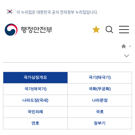
이 누리집은 대한민국 공식 전자정부 누리집입니다.
>
국가상징개요
국기(태극기)
국가(애국가)
국화(무궁화)
나라도장(국새)
나라문장
국민의례
국호
연호
정부기