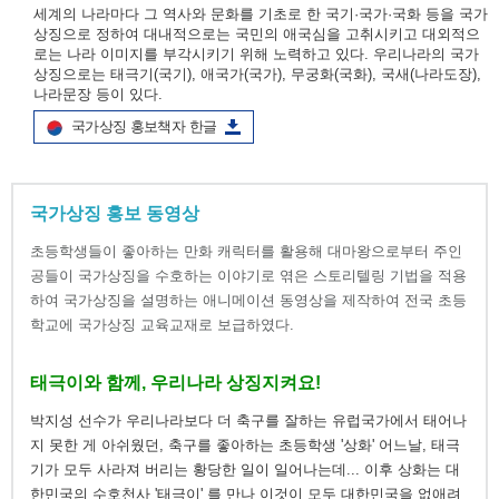
세계의 나라마다 그 역사와 문화를 기초로 한 국기·국가·국화 등을 국가
상징으로 정하여 대내적으로는 국민의 애국심을 고취시키고 대외적으
로는 나라 이미지를 부각시키기 위해 노력하고 있다. 우리나라의 국가
상징으로는 태극기(국기), 애국가(국가), 무궁화(국화), 국새(나라도장),
나라문장 등이 있다.
국가상징 홍보책자 한글
국가상징 홍보 동영상
초등학생들이 좋아하는 만화 캐릭터를 활용해 대마왕으로부터 주인
공들이 국가상징을 수호하는 이야기로 엮은 스토리텔링 기법을 적용
하여 국가상징을 설명하는 애니메이션 동영상을 제작하여 전국 초등
학교에 국가상징 교육교재로 보급하였다.
태극이와 함께, 우리나라 상징지켜요!
박지성 선수가 우리나라보다 더 축구를 잘하는 유럽국가에서 태어나
지 못한 게 아쉬웠던, 축구를 좋아하는 초등학생 '상화' 어느날, 태극
기가 모두 사라져 버리는 황당한 일이 일어나는데... 이후 상화는 대
한민국의 수호천사 '태극이' 를 만나 이것이 모두 대한민국을 없애려