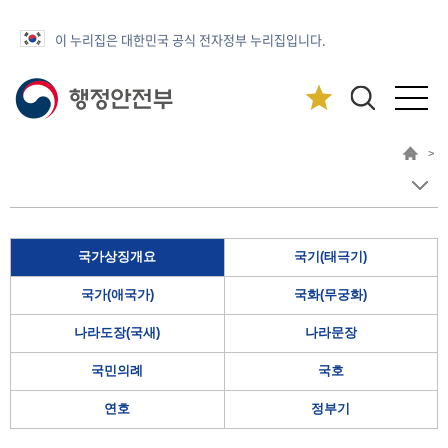
이 누리집은 대한민국 공식 전자정부 누리집입니다.
>
국가상징개요
국기(태극기)
국가(애국가)
국화(무궁화)
나라도장(국새)
나라문장
국민의례
국호
연호
정부기