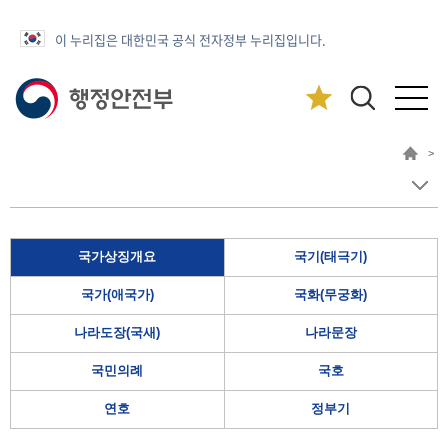
이 누리집은 대한민국 공식 전자정부 누리집입니다.
>
국가상징개요
국기(태극기)
국가(애국가)
국화(무궁화)
나라도장(국새)
나라문장
국민의례
국호
연호
정부기