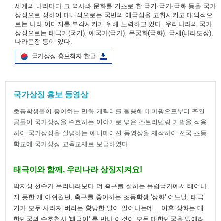
세계의 나라마다 그 역사와 문화를 기초로 한 국기·국가·국화 등을 국가
상징으로 정하여 대내적으로는 국민의 애국심을 고취시키고 대외적으
로는 나라 이미지를 부각시키기 위해 노력하고 있다. 우리나라의 국가
상징으로는 태극기(국기), 애국가(국가), 무궁화(국화), 국새(나라도장),
나라문장 등이 있다.
국가상징 홍보책자 한글
국가상징 홍보 동영상
초등학생들이 좋아하는 만화 캐릭터를 활용해 대마왕으로부터 주인
공들이 국가상징을 수호하는 이야기로 엮은 스토리텔링 기법을 적용
하여 국가상징을 설명하는 애니메이션 동영상을 제작하여 전국 초등
학교에 국가상징 교육교재로 보급하였다.
태극이와 함께, 우리나라 상징지켜요!
박지성 선수가 우리나라보다 더 축구를 잘하는 유럽국가에서 태어나
지 못한 게 아쉬웠던, 축구를 좋아하는 초등학생 '상화' 어느날, 태극
기가 모두 사라져 버리는 황당한 일이 일어나는데... 이후 상화는 대
한민국의 수호천사 '태극이' 를 만나 이것이 모두 대한민국을 없애려