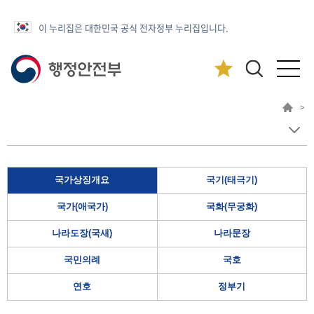
이 누리집은 대한민국 공식 전자정부 누리집입니다.
>
국가상징개요
국기(태극기)
국가(애국가)
국화(무궁화)
나라도장(국새)
나라문장
국민의례
국호
연호
정부기