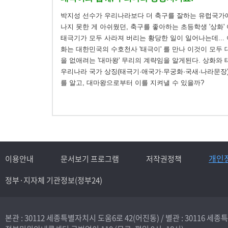
박지성 선수가 우리나라보다 더 축구를 잘하는 유럽국가
나지 못한 게 아쉬웠던, 축구를 좋아하는 초등학생 '상화'
태극기가 모두 사라져 버리는 황당한 일이 일어나는데... 
화는 대한민국의 수호천사 '태극이' 를 만나 이것이 모두
을 없애려는 '대마왕' 무리의 계략임을 알게된다. 상화와
우리나라 국가 상징(태극기·애국가·무궁화·국새·나라문장
를 알고, 대마왕으로부터 이를 지켜낼 수 있을까?
개인
이용안내
문서보기 프로그램
저작권정책
정부·지자체 기관정보(정부24)
본관 : 30112 세종특별자치시 도움6로 42(어진동) /
별관 : 30116 세