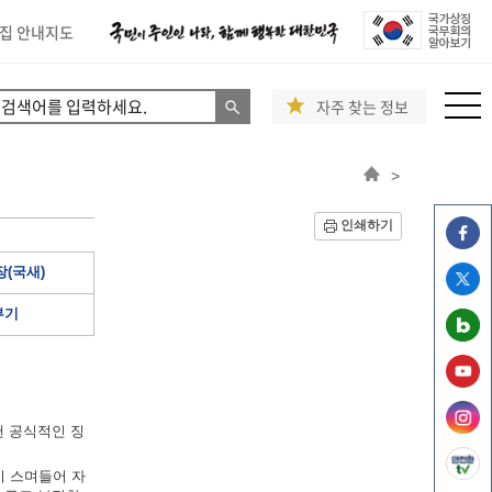
집 안내지도
자주 찾는 정보
>
인쇄하기
(국새)
부기
낸 공식적인 징
이 스며들어 자