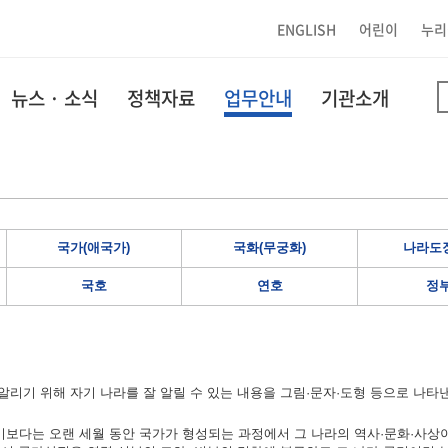
ENGLISH
어린이
누리
뉴스 · 소식
정책자료
업무안내
기관소개
국가(애국가)
국화(무궁화)
나라도장
국호
연호
정
리기 위해 자기 나라를 잘 알릴 수 있는 내용을 그림·문자·도형 등으로 나타
보다는 오랜 세월 동안 국가가 형성되는 과정에서 그 나라의 역사·문화·사상