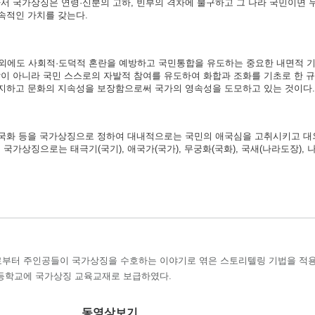
서 국가상징은 연령·신분의 고하, 빈부의 격차에 불구하고 그 나라 국민이면 
속적인 가치를 갖는다.
외에도 사회적·도덕적 혼란을 예방하고 국민통합을 유도하는 중요한 내면적 기
이 아니라 국민 스스로의 자발적 참여를 유도하여 화합과 조화를 기초로 한 
방지하고 문화의 지속성을 보장함으로써 국가의 영속성을 도모하고 있는 것이다.
가·국화 등을 국가상징으로 정하여 대내적으로는 국민의 애국심을 고취시키고 
가상징으로는 태극기(국기), 애국가(국가), 무궁화(국화), 국새(나라도장), 
부터 주인공들이 국가상징을 수호하는 이야기로 엮은 스토리텔링 기법을 적
등학교에 국가상징 교육교재로 보급하였다.
동영상보기