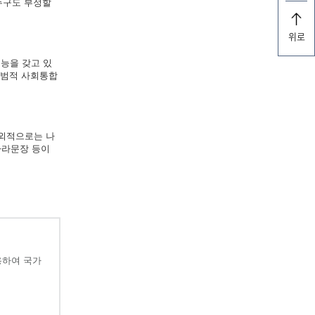
누구도 부정할
위로
능을 갖고 있
규범적 사회통합
대외적으로는 나
나라문장 등이
용하여 국가