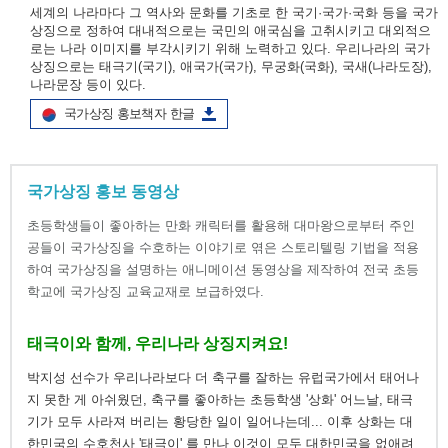
세계의 나라마다 그 역사와 문화를 기초로 한 국기·국가·국화 등을 국가
상징으로 정하여 대내적으로는 국민의 애국심을 고취시키고 대외적으
로는 나라 이미지를 부각시키기 위해 노력하고 있다. 우리나라의 국가
상징으로는 태극기(국기), 애국가(국가), 무궁화(국화), 국새(나라도장),
나라문장 등이 있다.
국가상징 홍보책자 한글
국가상징 홍보 동영상
초등학생들이 좋아하는 만화 캐릭터를 활용해 대마왕으로부터 주인
공들이 국가상징을 수호하는 이야기로 엮은 스토리텔링 기법을 적용
하여 국가상징을 설명하는 애니메이션 동영상을 제작하여 전국 초등
학교에 국가상징 교육교재로 보급하였다.
태극이와 함께, 우리나라 상징지켜요!
박지성 선수가 우리나라보다 더 축구를 잘하는 유럽국가에서 태어나
지 못한 게 아쉬웠던, 축구를 좋아하는 초등학생 '상화' 어느날, 태극
기가 모두 사라져 버리는 황당한 일이 일어나는데... 이후 상화는 대
한민국의 수호천사 '태극이' 를 만나 이것이 모두 대한민국을 없애려