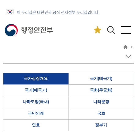
이 누리집은 대한민국 공식 전자정부 누리집입니다.
>
국가상징개요
국기(태극기)
국가(애국가)
국화(무궁화)
나라도장(국새)
나라문장
국민의례
국호
연호
정부기