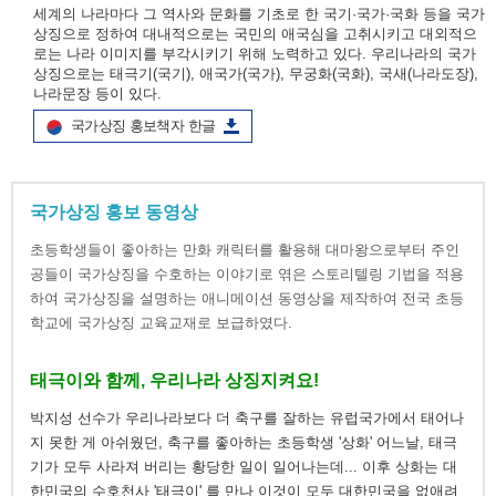
세계의 나라마다 그 역사와 문화를 기초로 한 국기·국가·국화 등을 국가
상징으로 정하여 대내적으로는 국민의 애국심을 고취시키고 대외적으
로는 나라 이미지를 부각시키기 위해 노력하고 있다. 우리나라의 국가
상징으로는 태극기(국기), 애국가(국가), 무궁화(국화), 국새(나라도장),
나라문장 등이 있다.
국가상징 홍보책자 한글
국가상징 홍보 동영상
초등학생들이 좋아하는 만화 캐릭터를 활용해 대마왕으로부터 주인
공들이 국가상징을 수호하는 이야기로 엮은 스토리텔링 기법을 적용
하여 국가상징을 설명하는 애니메이션 동영상을 제작하여 전국 초등
학교에 국가상징 교육교재로 보급하였다.
태극이와 함께, 우리나라 상징지켜요!
박지성 선수가 우리나라보다 더 축구를 잘하는 유럽국가에서 태어나
지 못한 게 아쉬웠던, 축구를 좋아하는 초등학생 '상화' 어느날, 태극
기가 모두 사라져 버리는 황당한 일이 일어나는데... 이후 상화는 대
한민국의 수호천사 '태극이' 를 만나 이것이 모두 대한민국을 없애려