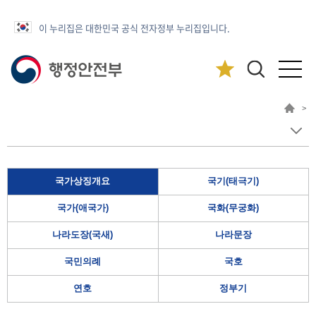
이 누리집은 대한민국 공식 전자정부 누리집입니다.
>
국가상징개요
국기(태극기)
국가(애국가)
국화(무궁화)
나라도장(국새)
나라문장
국민의례
국호
연호
정부기