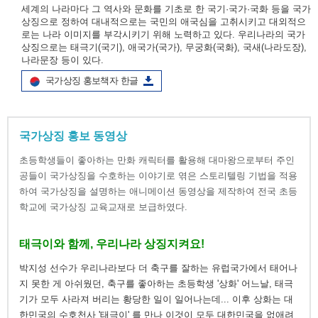
세계의 나라마다 그 역사와 문화를 기초로 한 국기·국가·국화 등을 국가
상징으로 정하여 대내적으로는 국민의 애국심을 고취시키고 대외적으
로는 나라 이미지를 부각시키기 위해 노력하고 있다. 우리나라의 국가
상징으로는 태극기(국기), 애국가(국가), 무궁화(국화), 국새(나라도장),
나라문장 등이 있다.
국가상징 홍보책자 한글
국가상징 홍보 동영상
초등학생들이 좋아하는 만화 캐릭터를 활용해 대마왕으로부터 주인
공들이 국가상징을 수호하는 이야기로 엮은 스토리텔링 기법을 적용
하여 국가상징을 설명하는 애니메이션 동영상을 제작하여 전국 초등
학교에 국가상징 교육교재로 보급하였다.
태극이와 함께, 우리나라 상징지켜요!
박지성 선수가 우리나라보다 더 축구를 잘하는 유럽국가에서 태어나
지 못한 게 아쉬웠던, 축구를 좋아하는 초등학생 '상화' 어느날, 태극
기가 모두 사라져 버리는 황당한 일이 일어나는데... 이후 상화는 대
한민국의 수호천사 '태극이' 를 만나 이것이 모두 대한민국을 없애려