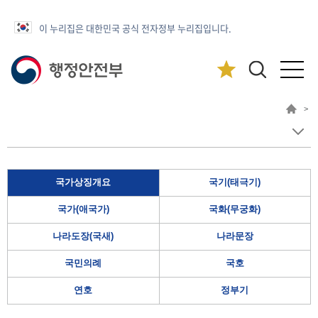
이 누리집은 대한민국 공식 전자정부 누리집입니다.
>
국가상징개요
국기(태극기)
국가(애국가)
국화(무궁화)
나라도장(국새)
나라문장
국민의례
국호
연호
정부기