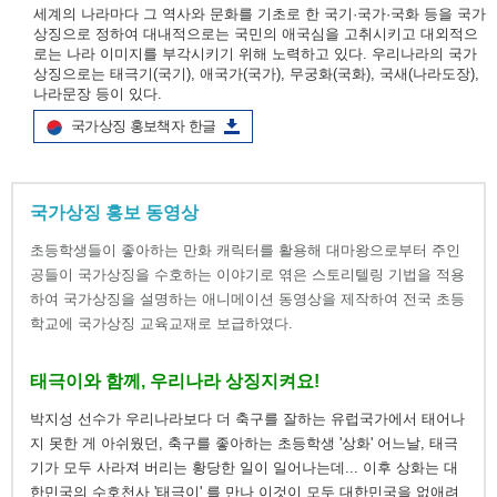
세계의 나라마다 그 역사와 문화를 기초로 한 국기·국가·국화 등을 국가
상징으로 정하여 대내적으로는 국민의 애국심을 고취시키고 대외적으
로는 나라 이미지를 부각시키기 위해 노력하고 있다. 우리나라의 국가
상징으로는 태극기(국기), 애국가(국가), 무궁화(국화), 국새(나라도장),
나라문장 등이 있다.
국가상징 홍보책자 한글
국가상징 홍보 동영상
초등학생들이 좋아하는 만화 캐릭터를 활용해 대마왕으로부터 주인
공들이 국가상징을 수호하는 이야기로 엮은 스토리텔링 기법을 적용
하여 국가상징을 설명하는 애니메이션 동영상을 제작하여 전국 초등
학교에 국가상징 교육교재로 보급하였다.
태극이와 함께, 우리나라 상징지켜요!
박지성 선수가 우리나라보다 더 축구를 잘하는 유럽국가에서 태어나
지 못한 게 아쉬웠던, 축구를 좋아하는 초등학생 '상화' 어느날, 태극
기가 모두 사라져 버리는 황당한 일이 일어나는데... 이후 상화는 대
한민국의 수호천사 '태극이' 를 만나 이것이 모두 대한민국을 없애려