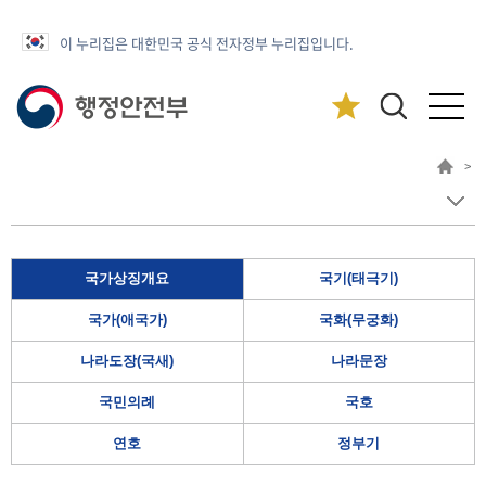
이 누리집은 대한민국 공식 전자정부 누리집입니다.
>
국가상징개요
국기(태극기)
국가(애국가)
국화(무궁화)
나라도장(국새)
나라문장
국민의례
국호
연호
정부기