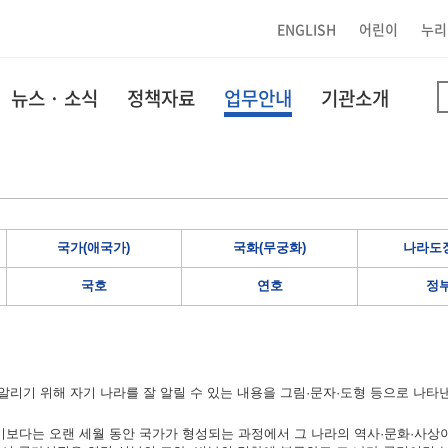
ENGLISH
어린이
누리
뉴스 · 소식
정책자료
업무안내
기관소개
국가(애국가)
국화(무궁화)
나라도장
국호
연호
정
리기 위해 자기 나라를 잘 알릴 수 있는 내용을 그림·문자·도형 등으로 나타
보다는 오랜 세월 동안 국가가 형성되는 과정에서 그 나라의 역사·문화·사상