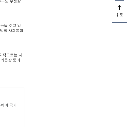
누구도 부정할
위로
능을 갖고 있
규범적 사회통합
대외적으로는 나
나라문장 등이
용하여 국가