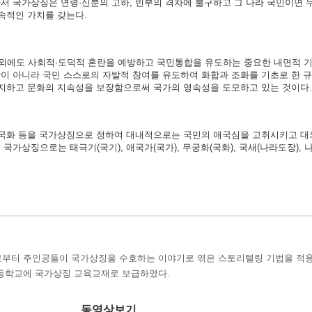
서 국가상징은 연령·신분의 고하, 빈부의 격차에 불구하고 그 나라 국민이면 
속적인 가치를 갖는다.
외에도 사회적·도덕적 혼란을 예방하고 국민통합을 유도하는 중요한 내면적 기
이 아니라 국민 스스로의 자발적 참여를 유도하여 화합과 조화를 기초로 한 
방지하고 문화의 지속성을 보장함으로써 국가의 영속성을 도모하고 있는 것이다.
가·국화 등을 국가상징으로 정하여 대내적으로는 국민의 애국심을 고취시키고 
가상징으로는 태극기(국기), 애국가(국가), 무궁화(국화), 국새(나라도장), 
부터 주인공들이 국가상징을 수호하는 이야기로 엮은 스토리텔링 기법을 적
등학교에 국가상징 교육교재로 보급하였다.
동영상보기