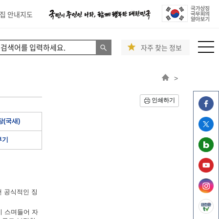
집 안내지도
자주 찾는 정보
>
인쇄하기
(국새)
부기
낸 공식적인 징
이 스며들어 자