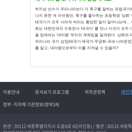
박지성 선수가 우리나라보다 더 축구를 잘하는 유럽국가
나지 못한 게 아쉬웠던, 축구를 좋아하는 초등학생 '상화'
태극기가 모두 사라져 버리는 황당한 일이 일어나는데... 
화는 대한민국의 수호천사 '태극이' 를 만나 이것이 모두
을 없애려는 '대마왕' 무리의 계략임을 알게된다. 상화와
우리나라 국가 상징(태극기·애국가·무궁화·국새·나라문장
를 알고, 대마왕으로부터 이를 지켜낼 수 있을까?
개인
이용안내
문서보기 프로그램
저작권정책
정부·지자체 기관정보(정부24)
본관 : 30112 세종특별자치시 도움6로 42(어진동) /
별관 : 30116 세