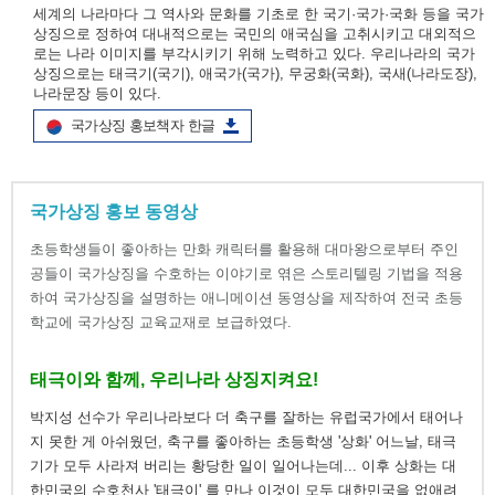
세계의 나라마다 그 역사와 문화를 기초로 한 국기·국가·국화 등을 국가
상징으로 정하여 대내적으로는 국민의 애국심을 고취시키고 대외적으
로는 나라 이미지를 부각시키기 위해 노력하고 있다. 우리나라의 국가
상징으로는 태극기(국기), 애국가(국가), 무궁화(국화), 국새(나라도장),
나라문장 등이 있다.
국가상징 홍보책자 한글
국가상징 홍보 동영상
초등학생들이 좋아하는 만화 캐릭터를 활용해 대마왕으로부터 주인
공들이 국가상징을 수호하는 이야기로 엮은 스토리텔링 기법을 적용
하여 국가상징을 설명하는 애니메이션 동영상을 제작하여 전국 초등
학교에 국가상징 교육교재로 보급하였다.
태극이와 함께, 우리나라 상징지켜요!
박지성 선수가 우리나라보다 더 축구를 잘하는 유럽국가에서 태어나
지 못한 게 아쉬웠던, 축구를 좋아하는 초등학생 '상화' 어느날, 태극
기가 모두 사라져 버리는 황당한 일이 일어나는데... 이후 상화는 대
한민국의 수호천사 '태극이' 를 만나 이것이 모두 대한민국을 없애려