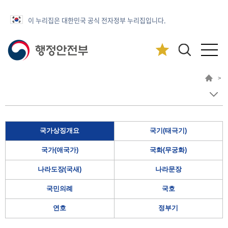
이 누리집은 대한민국 공식 전자정부 누리집입니다.
>
국가상징개요
국기(태극기)
국가(애국가)
국화(무궁화)
나라도장(국새)
나라문장
국민의례
국호
연호
정부기