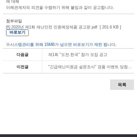
에 대해
이해관계자의 의견을 수렴하기 위해 붙임과 같이 공고합니다.
첨부파일
2020년 제1회 재난안전 인증예정제품 공고문.pdf [ 201.6 KB ]
바로보기
※시스템관리를 위해 15MB가 넘으면 바로보기가 제한 됩니다.
다음글
제1회 "도전.한국" 참가 모집 공고
이전글
"긴급재난지원금 설문조사" 경품 이벤트 당첨자 알림
목록