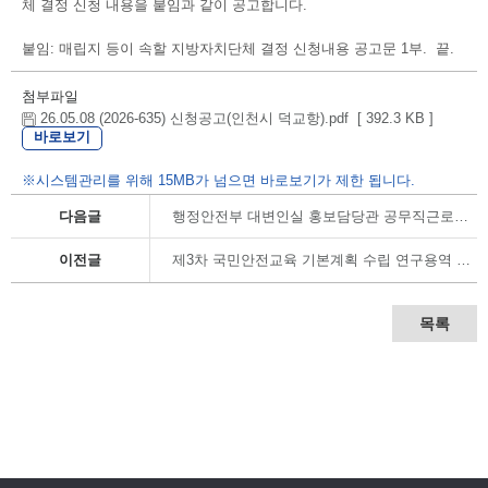
체 결정 신청 내용을 붙임과 같이 공고합니다.
붙임: 매립지 등이 속할 지방자치단체 결정 신청내용 공고문 1부. 끝.
첨부파일
26.05.08 (2026-635) 신청공고(인천시 덕교항).pdf [ 392.3 KB ]
바로보기
※시스템관리를 위해 15MB가 넘으면 바로보기가 제한 됩니다.
다음글
행정안전부 대변인실 홍보담당관 공무직근로자(행정실무원, 장애인구분) 채용 공고
이전글
제3차 국민안전교육 기본계획 수립 연구용역 사업 제안서 평가 결과 공개
목록