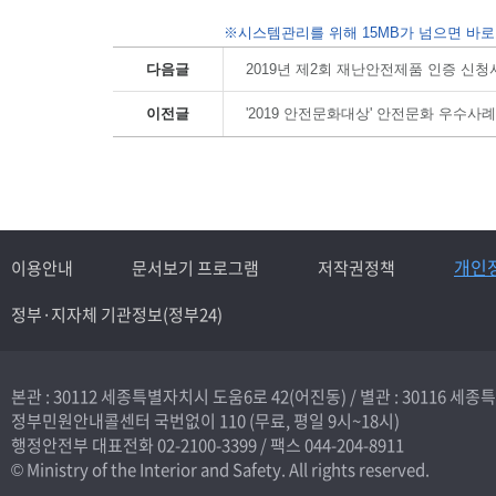
※시스템관리를 위해 15MB가 넘으면 바로
다음글
2019년 제2회 재난안전제품 인증 신청
이전글
'2019 안전문화대상' 안전문화 우수사
개인
이용안내
문서보기 프로그램
저작권정책
정부·지자체 기관정보(정부24)
본관 : 30112 세종특별자치시 도움6로 42(어진동) /
별관 : 30116 세
정부민원안내콜센터 국번없이
110
(무료, 평일 9시~18시)
행정안전부 대표전화
02-2100-3399
/ 팩스 044-204-8911
© Ministry of the Interior and Safety. All rights reserved.