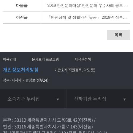
다음글
'2019 안전문화대상' 안전문화 우수사례 공모 및 유공 후보자 모집
이전글
「안전정책 및 생활안전 유공」 2019년 정부포상 후보 모집공고
목록
이용안내
문서보기 프로그램
저작권정책
개인정보처리방침
기관소개(직원검색, 약도 등)
정부·지자체 기관정보(정부24)
소속기관 누리집
산하기관 누리집
본관 : 30112 세종특별자치시 도움6로 42(어진동) /
별관 : 30116 세종특별자치시 가름로 143(어진동)