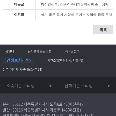
다음글
행정안전부, 2026여수세계섬박람회 준비상황 점검 나선다
이전글
살기 좋은 동네 사람이 모이는 지역에 집중 투자
목록
이용안내
문서보기 프로그램
저작권정책
개인정보처리방침
기관소개(직원검색, 약도 등)
정부·지자체 기관정보(정부24)
소속기관 누리집
산하기관 누리집
본관 : 30112 세종특별자치시 도움6로 42(어진동) /
별관 : 30116 세종특별자치시 가름로 143(어진동)
정부민원안내콜센터 국번없이
110
(무료, 평일 9시~18시)