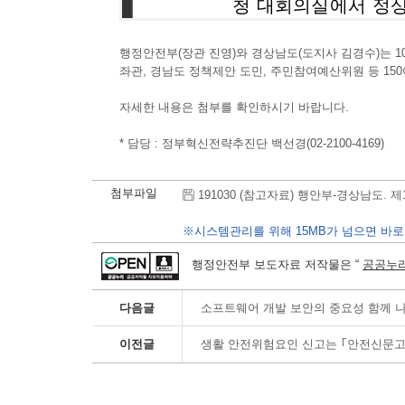
행정안전부(장관 진영)와 경상남도(도지사 김경수)는 1
좌관, 경남도 정책제안 도민, 주민참여예산위원 등 15
자세한 내용은 첨부를 확인하시기 바랍니다.
* 담당 : 정부혁신전략추진단 백선경(02-2100-4169)
첨부파일
191030 (참고자료) 행안부-경상남도. 제
※시스템관리를 위해 15MB가 넘으면 바로
행정안전부 보도자료 저작물은 “
공공누리
다음글
소프트웨어 개발 보안의 중요성 함께 
이전글
생활 안전위험요인 신고는 ｢안전신문고