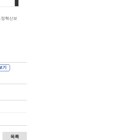
 도정혁신보
보기
목록