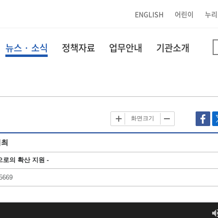
ENGLISH
어린이
누리
뉴스 · 소식
정책자료
업무안내
기관소개
화면크기
개최
로의 확산 지원 -
5669