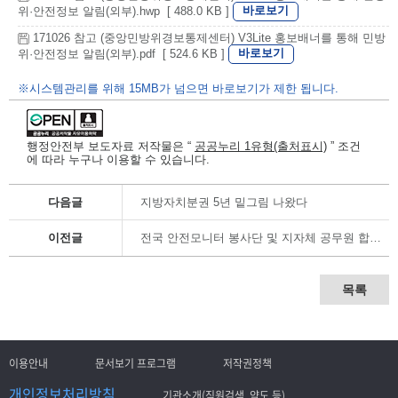
바로보기
위·안전정보 알림(외부).hwp [ 488.0 KB ]
171026 참고 (중앙민방위경보통제센터) V3Lite 홍보배너를 통해 민방
바로보기
위·안전정보 알림(외부).pdf [ 524.6 KB ]
※시스템관리를 위해 15MB가 넘으면 바로보기가 제한 됩니다.
행정안전부 보도자료 저작물은 “
공공누리 1유형(출처표시)
” 조건
에 따라 누구나 이용할 수 있습니다.
다음글
지방자치분권 5년 밑그림 나왔다
이전글
전국 안전모니터 봉사단 및 지자체 공무원 합동연수회
목록
이용안내
문서보기 프로그램
저작권정책
개인정보처리방침
기관소개(직원검색, 약도 등)