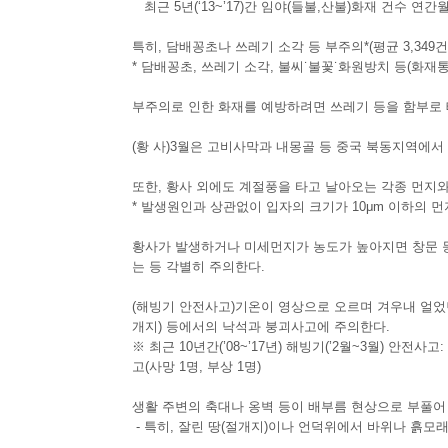
최근 5년(‘13~’17)간 임야(들불,산불)화재 건수 연간
특히, 담배꽁초나 쓰레기 소각 등 부주의*(평균 3,349건
* 담배꽁초, 쓰레기 소각, 불씨˙불꽃˙화원방치 등(화재
부주의로 인한 화재를 예방하려면 쓰레기 등을 함부로 
(황 사)3월은 고비사막과 내몽골 등 중국 북동지역에서
또한, 황사 외에도 계절풍을 타고 날아오는 각종 먼지
* 발생원인과 상관없이 입자의 크기가 10μm 이하의 먼지로, 10
황사가 발생하거나 미세먼지가 농도가 높아지면 창문 등
는 등 각별히 주의한다.
(해빙기 안전사고)기온이 영상으로 오르며 겨우내 얼었던
개지) 등에서의 낙석과 붕괴사고에 주의한다.
※ 최근 10년간(’08~’17년) 해빙기(’2월~3월) 안전사고:
고(사망 1명, 부상 1명)
생활 주변의 축대나 옹벽 등이 배부름 현상으로 부풀어
- 특히, 잘린 땅(절개지)이나 언덕위에서 바위나 흙모