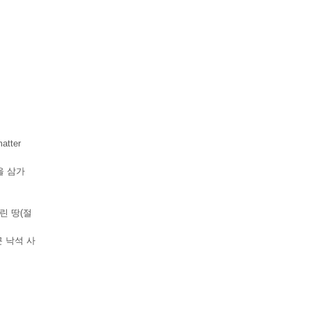
tter
을 삼가
린 땅(절
인근 낙석 사