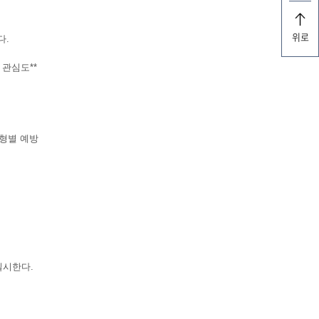
위로
다.
관심도**
형별 예방
실시한다.