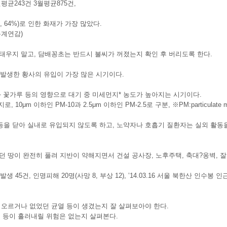
월평균243건 3월평균875건,
, 64%)로 인한 화재가 가장 많았다.
통계연감)
태우지 말고, 담배꽁초는 반드시 불씨가 꺼졌는지 확인 후 버리도록 한다.
 발생한 황사의 유입이 가장 많은 시기이다.
와 꽃가루 등의 영향으로 대기 중 미세먼지* 농도가 높아지는 시기이다.
μm 이하인 PM-10과 2.5μm 이하인 PM-2.5로 구분, ※PM:particulate ma
을 닫아 실내로 유입되지 않도록 하고, 노약자나 호흡기 질환자는 실외 활동
 땅이 완전히 풀려 지반이 약해지면서 건설 공사장, 노후주택, 축대?옹벽, 잘
 발생 45건, 인명피해 20명(사망 8, 부상 12), ’14.03.16 서울 북한산 인수봉 
 오르거나 없었던 균열 등이 생겼는지 잘 살펴보아야 한다.
래 등이 흘러내릴 위험은 없는지 살펴본다.