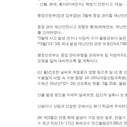
- 산불, 화재, 황사(미세먼지), 해빙기 안전사고, 대설 -
행정안전부(장관 김부겸)는 3월에 중점 관리할 재난안
중점 관리 재난안전사고 유형은 통계(재해연보, 재난연감
를 고려하였다.
*3월에 사고 발생 건수나 사망자 수가 월평균보다 높은
**3월(‘13~’18) 국내 발생 재난안전 관련 트윗(1억4
행정안전부는 중점 관리유형을 관계부처 및 지방자치단
요령을 알려 대비하도록 할 계획이다.
(산 불)건조한 날씨와 계절풍의 영향 등으로 일 년 중 
※봄철의 낙엽 속 수분 함량: 14~16%(국립산림과학원)
※최근 10년간*‘07~’16) 건조특보 현황: 3월 25회, 월
산불 발생 원인을 자세히 살펴보면, 입산자 실화나 논˙
산림이나 산림과 인접한 곳에서는 화기 취급에 주의하고
(화 재)3월은 연중 화재 발생이 가장 많은 달로, 전열
※ 최근 5년(‘13~’17)간 화재건수 연간월평균3,585건 3