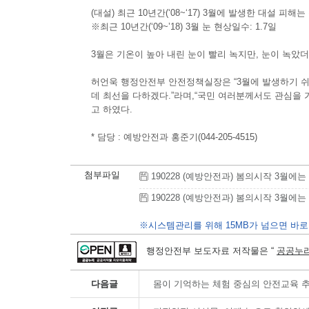
(대설) 최근 10년간(‘08~‘17) 3월에 발생한 대설 피
※최근 10년간(‘09~’18) 3월 눈 현상일수: 1.7일
3월은 기온이 높아 내린 눈이 빨리 녹지만, 눈이 녹았
허언욱 행정안전부 안전정책실장은 “3월에 발생하기 쉬
데 최선을 다하겠다.”라며,“국민 여러분께서도 관심을 
고 하였다.
* 담당 : 예방안전과 홍준기(044-205-4515)
첨부파일
190228 (예방안전과) 봄의시작 3월에는 
190228 (예방안전과) 봄의시작 3월에는 이
※시스템관리를 위해 15MB가 넘으면 바로
행정안전부 보도자료 저작물은 “
공공누리
다음글
몸이 기억하는 체험 중심의 안전교육 