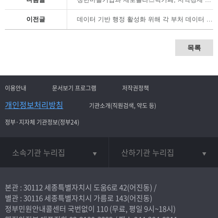
이전글
데이터 기반 행정 활성화 위해 각 부처 데이터 칸막이 없앤다
목록
이용안내
문서보기 프로그램
저작권정책
개인정보처리방침
기관소개(직원검색, 약도 등)
정부·지자체 기관정보(정부24)
소속기관 누리집
산하기관 누리집
본관 : 30112 세종특별자치시 도움6로 42(어진동) /
별관 : 30116 세종특별자치시 가름로 143(어진동)
정부민원안내콜센터 국번없이
110
(무료, 평일 9시~18시)