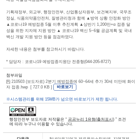
기획재정부, 외교부, 행정안전부, 산업통상자원부, 보건복지부, 국무조
정실, 식품의약품안전처, 질병관리청과 함께 ▲방역 상황 안정화 방안
▲코로나19 예방접종 5월 이후 추진계획 ▲상반기 1,200만+α 접종 달
성을 위한 지자체 지원 방안 ▲ 코로나19 백신 5~6월 공급계획 및 국내
백신 개발 지원 방안 등을 점검하였다.
자세한 내용은 첨부를 참고하시기 바랍니다.
* 담당자 : 코로나19 예방접종지원단 전종형(044-205-8727)
첨부파일
210503 (보도자료) 2분기 예방접종에 60~64세 추가 30세 미만에 화이
바로보기
자 접종.hwp [ 727.0 KB ]
※시스템관리를 위해 15MB가 넘으면 바로보기가 제한 됩니다.
행정안전부 보도자료 저작물은 “
공공누리 1유형(출처표시)
” 조건
에 따라 누구나 이용할 수 있습니다.
다음글
청년마을기업과 제로플라스틱카페, 지역경제 활성화와 기후변화 대응에 앞장서다