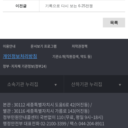
이전글
기록으로 다시 보는 6·25전쟁
목록
이용안내
문서보기 프로그램
저작권정책
개인정보처리방침
기관소개(직원검색, 약도 등)
정부·지자체 기관정보(정부24)
소속기관 누리집
산하기관 누리집
본관 : 30112 세종특별자치시 도움6로 42(어진동) /
별관 : 30116 세종특별자치시 가름로 143(어진동)
정부민원안내콜센터 국번없이
110
(무료, 평일 9시~18시)
행정안전부 대표전화
02-2100-3399
/ 팩스 044-204-8911