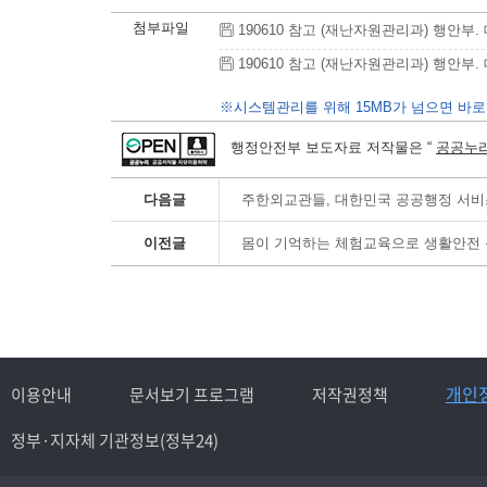
첨부파일
190610 참고 (재난자원관리과) 행안부. 
190610 참고 (재난자원관리과) 행안부. 
※시스템관리를 위해 15MB가 넘으면 바로
행정안전부 보도자료 저작물은 “
공공누리
다음글
주한외교관들, 대한민국 공공행정 서비
이전글
몸이 기억하는 체험교육으로 생활안전 
개인
이용안내
문서보기 프로그램
저작권정책
정부·지자체 기관정보(정부24)