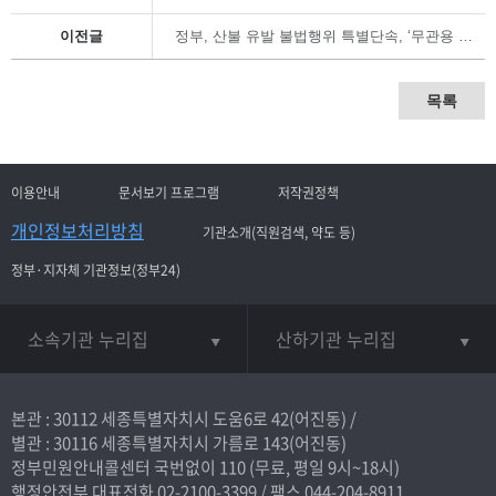
이전글
정부, 산불 유발 불법행위 특별단속, ‘무관용 원칙’ 엄정 대응
목록
이용안내
문서보기 프로그램
저작권정책
개인정보처리방침
기관소개(직원검색, 약도 등)
정부·지자체 기관정보(정부24)
소속기관 누리집
산하기관 누리집
본관 : 30112 세종특별자치시 도움6로 42(어진동) /
별관 : 30116 세종특별자치시 가름로 143(어진동)
정부민원안내콜센터 국번없이
110
(무료, 평일 9시~18시)
행정안전부 대표전화
02-2100-3399
/ 팩스 044-204-8911