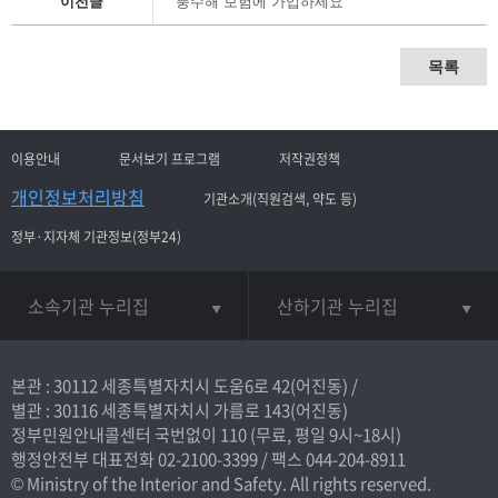
이전글
풍수해 보험에 가입하세요
목록
이용안내
문서보기 프로그램
저작권정책
개인정보처리방침
기관소개(직원검색, 약도 등)
정부·지자체 기관정보(정부24)
소속기관 누리집
산하기관 누리집
본관 : 30112 세종특별자치시 도움6로 42(어진동) /
별관 : 30116 세종특별자치시 가름로 143(어진동)
정부민원안내콜센터 국번없이
110
(무료, 평일 9시~18시)
행정안전부 대표전화
02-2100-3399
/ 팩스 044-204-8911
© Ministry of the Interior and Safety. All rights reserved.