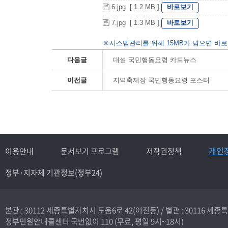
바로보기
6.jpg [ 1.2 MB ]
바로보기
7.jpg [ 1.3 MB ]
※시스템관리를 위해 15MB가 넘으면 바로
다음글
대설 국민행동요령 카드뉴스
이전글
지역축제장 국민행동요령 포스터
개인
이용안내
문서보기 프로그램
저작권정책
정부·지자체 기관정보(정부24)
본관 : 30112 세종특별자치시 도움6로 42(어진동) /
별관 : 30116 세
정부민원안내콜센터 국번없이
110
(무료, 평일 9시~18시)