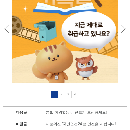
1
2
3
4
다음글
봄철 야외활동시 진드기 조심하세요!
이전글
새로워진 '국민안전24'로 안전을 지킵니다!