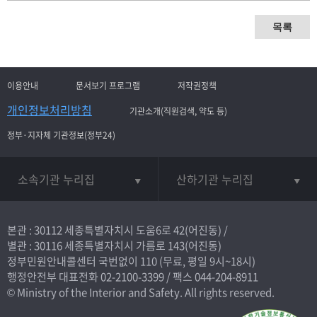
목록
이용안내
문서보기 프로그램
저작권정책
개인정보처리방침
기관소개(직원검색, 약도 등)
정부·지자체 기관정보(정부24)
소속기관 누리집
산하기관 누리집
본관 : 30112 세종특별자치시 도움6로 42(어진동) /
별관 : 30116 세종특별자치시 가름로 143(어진동)
정부민원안내콜센터 국번없이
110
(무료, 평일 9시~18시)
행정안전부 대표전화
02-2100-3399
/ 팩스 044-204-8911
© Ministry of the Interior and Safety. All rights reserved.