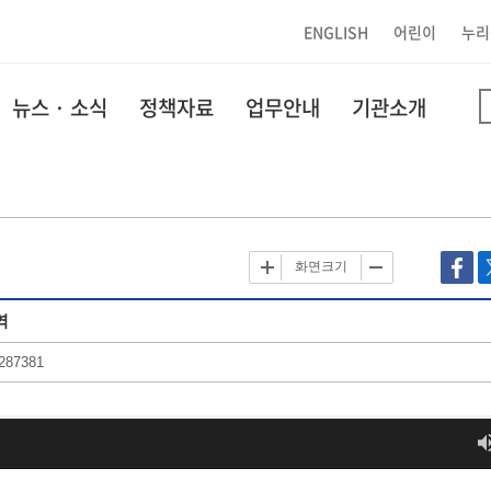
ENGLISH
어린이
누리
뉴스 · 소식
정책자료
업무안내
기관소개
화면크기
역
287381