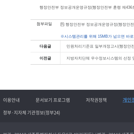
행정안전부 정보공개운영규정(행정안전부 훈령 제436호, 2
첨부파일
행정안전부 정보공개운영규정(행정안전부 훈령 제4
※시스템관리를 위해 15MB가 넘으면 바로
다음글
민원처리기준표 일부개정고시(행정안전부고시 제
이전글
지방자치단체 우수정보시스템의 선정 및 공동
개인
이용안내
문서보기 프로그램
저작권정책
정부·지자체 기관정보(정부24)