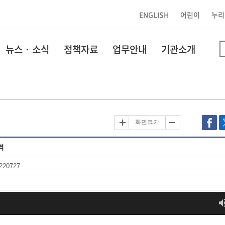
ENGLISH
어린이
누리
뉴스 · 소식
정책자료
업무안내
기관소개
화면크기
역
220727