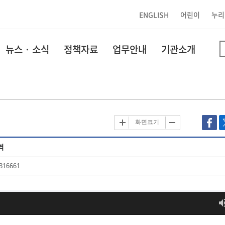
ENGLISH
어린이
누리
뉴스 · 소식
정책자료
업무안내
기관소개
화면크기
역
316661