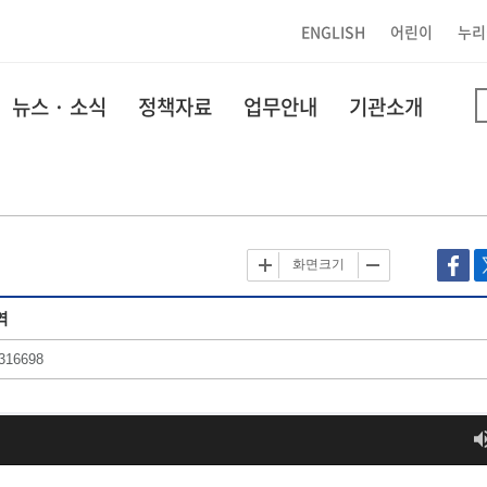
ENGLISH
어린이
누리
뉴스 · 소식
정책자료
업무안내
기관소개
화면크기
역
316698