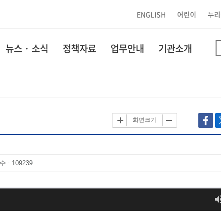
ENGLISH
어린이
누리
뉴스 · 소식
정책자료
업무안내
기관소개
화면크기
 : 109239