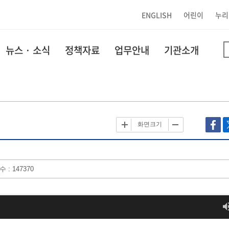
ENGLISH
어린이
누리
뉴스 · 소식
정책자료
업무안내
기관소개
화면크기
 : 147370