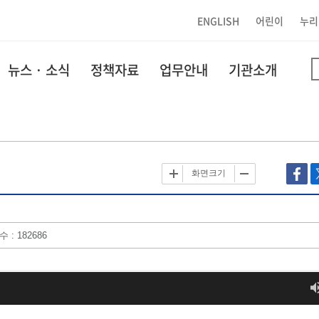
ENGLISH
어린이
누리
뉴스 · 소식
정책자료
업무안내
기관소개
화면크기
 : 182686