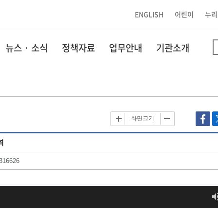
ENGLISH
어린이
누리
뉴스 · 소식
정책자료
업무안내
기관소개
화면크기
역
316626