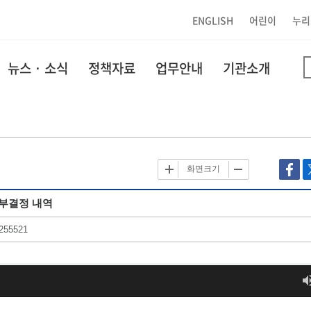
ENGLISH
어린이
누리
뉴스 · 소식
정책자료
업무안내
기관소개
화면크기
교부결정 내역
255521