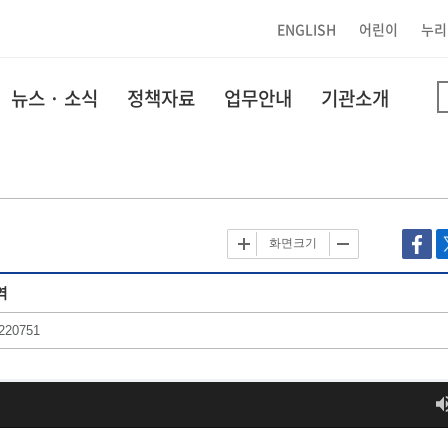
ENGLISH
어린이
누리
뉴스 · 소식
정책자료
업무안내
기관소개
화면크기
역
220751