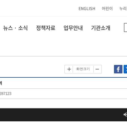
ENGLISH
어린이
누리
뉴스 · 소식
정책자료
업무안내
기관소개
화면크기
역
287123